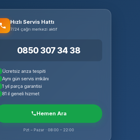
Hızlı Servis Hattı
7/24 çağrı merkezi aktif
0850 307 34 38
Ücretsiz arıza tespiti
Aynı gün servis imkânı
1 yıl parça garantisi
81 il geneli hizmet
Hemen Ara
Pzt – Pazar · 08:00 – 22:00