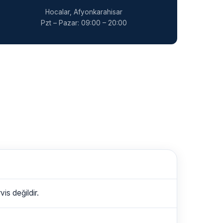
Hocalar, Afyonkarahisar
Pzt – Pazar: 09:00 – 20:00
is değildir.