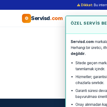
⚠️ Dikkat:
Bu intern
Servisd
.com
⚙
ÖZEL SERVIS B
Servisd.com
markala
Herhangi bir üretici, i
değildir
.
Sitede geçen marka a
tanımlamak içindir.
Hizmetler; garantis
cihazlarla sınırlıdır.
Garanti süresi deva
başvurulması önerili
Onay alınmadan kaps