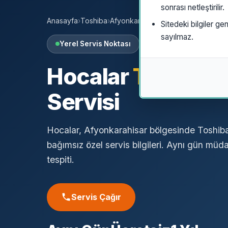
sonrası netleştirilir.
Anasayfa
›
Toshiba
›
Afyonkarahisar
›
Hocalar
Sitedeki bilgiler gen
sayılmaz.
Yerel Servis Noktası
Hocalar
Toshiba
Servisi
Hocalar, Afyonkarahisar bölgesinde Toshiba 
bağımsız özel servis bilgileri. Aynı gün müda
tespiti.
Servis Çağır