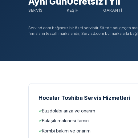
Aynı Gün
Ücretsiz
1 Yıl
SERVIS
KEŞIF
GARANTI
Servisd.com bağımsız bir özel servistir. Sitede adı geçen marka
firmaların tescilli markalarıdır; Servisd.com bu markalarla bağlan
Hocalar Toshiba Servis Hizmetleri
Buzdolabı arıza ve onarım
Bulaşık makinesi tamiri
Kombi bakım ve onarım