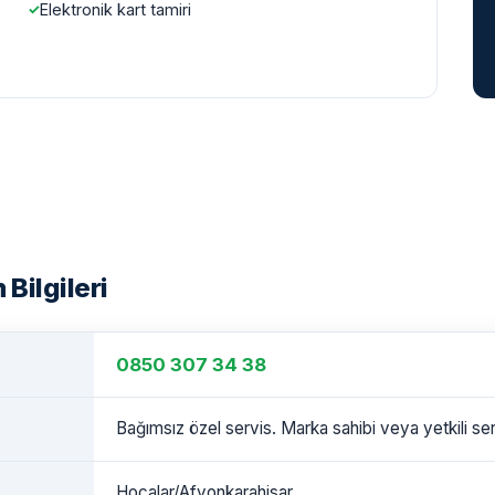
Elektronik kart tamiri
 Bilgileri
0850 307 34 38
Bağımsız özel servis. Marka sahibi veya yetkili serv
Hocalar/Afyonkarahisar