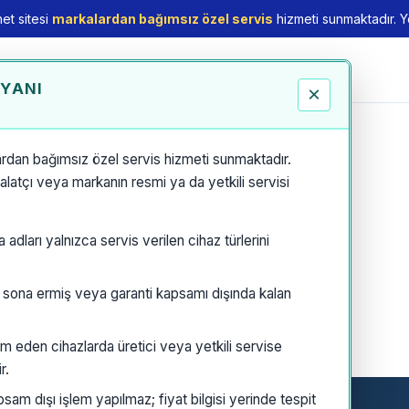
et sitesi
markalardan bağımsız özel servis
hizmeti sunmaktadır. Yet
EYANI
×
rdan bağımsız özel servis hizmeti sunmaktadır.
thalatçı veya markanın resmi ya da yetkili servisi
dları yalnızca servis verilen cihaz türlerini
i sona ermiş veya garanti kapsamı dışında kalan
m eden cihazlarda üretici veya yetkili servise
r.
am dışı işlem yapılmaz; fiyat bilgisi yerinde tespit