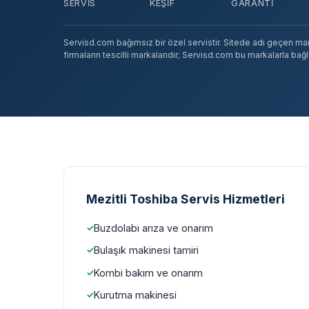
SERVIS
KEŞIF
GARANTI
Servisd.com bağımsız bir özel servistir. Sitede adı geçen marka
firmaların tescilli markalarıdır; Servisd.com bu markalarla bağlan
Mezitli Toshiba Servis Hizmetleri
Buzdolabı arıza ve onarım
Bulaşık makinesi tamiri
Kombi bakım ve onarım
Kurutma makinesi