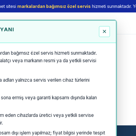
et sitesi
markalardan bağımsız özel servis
hizmeti sunmaktadır. Yet
EYANI
×
rdan bağımsız özel servis hizmeti sunmaktadır.
thalatçı veya markanın resmi ya da yetkili servisi
dları yalnızca servis verilen cihaz türlerini
i sona ermiş veya garanti kapsamı dışında kalan
m eden cihazlarda üretici veya yetkili servise
r.
am dışı işlem yapılmaz; fiyat bilgisi yerinde tespit