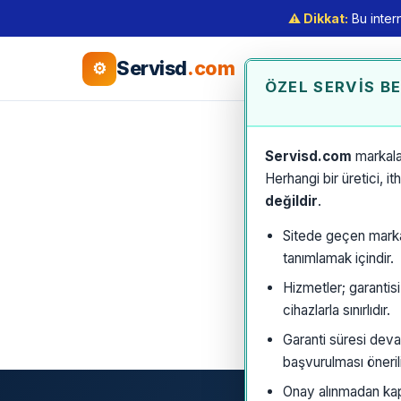
⚠️ Dikkat:
Bu intern
Servisd
.com
⚙
ÖZEL SERVIS B
Servisd.com
markala
Herhangi bir üretici, i
değildir
.
Sitede geçen marka a
tanımlamak içindir.
Hizmetler; garantis
cihazlarla sınırlıdır.
Garanti süresi deva
başvurulması önerili
Onay alınmadan kaps