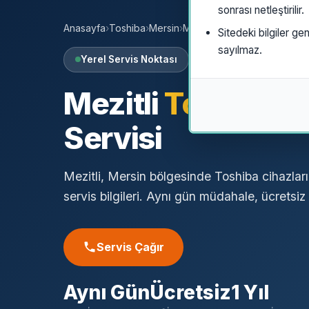
sonrası netleştirilir.
Anasayfa
›
Toshiba
›
Mersin
›
Mezitli
Sitedeki bilgiler gen
sayılmaz.
Yerel Servis Noktası
Mezitli
Toshiba
Ö
Servisi
Mezitli, Mersin bölgesinde Toshiba cihazları
servis bilgileri. Aynı gün müdahale, ücretsiz a
Servis Çağır
Aynı Gün
Ücretsiz
1 Yıl