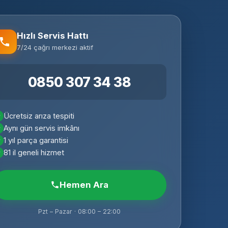
Hızlı Servis Hattı
7/24 çağrı merkezi aktif
0850 307 34 38
Ücretsiz arıza tespiti
Aynı gün servis imkânı
1 yıl parça garantisi
81 il geneli hizmet
Hemen Ara
Pzt – Pazar · 08:00 – 22:00